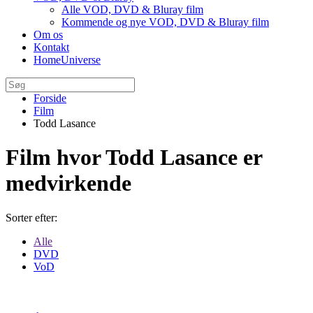
Alle VOD, DVD & Bluray film
Kommende og nye VOD, DVD & Bluray film
Om os
Kontakt
HomeUniverse
Forside
Film
Todd Lasance
Film hvor Todd Lasance er
medvirkende
Sorter efter:
Alle
DVD
VoD