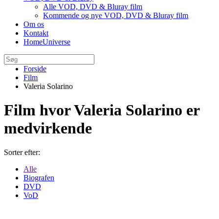
Alle VOD, DVD & Bluray film
Kommende og nye VOD, DVD & Bluray film
Om os
Kontakt
HomeUniverse
Forside
Film
Valeria Solarino
Film hvor Valeria Solarino er
medvirkende
Sorter efter:
Alle
Biografen
DVD
VoD