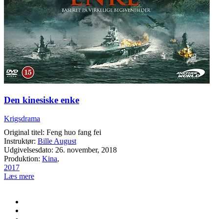
Den kinesiske enke
Krigsdrama
Original titel: Feng huo fang fei
Instruktør:
Bille August
Udgivelsesdato: 26. november, 2018
Produktion:
Kina
,
2017
Læs mere