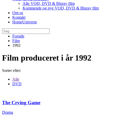
Alle VOD, DVD & Bluray film
Kommende og nye VOD, DVD & Bluray film
Om os
Kontakt
HomeUniverse
Forside
Film
1992
Film produceret i år 1992
Sorter efter:
Alle
DVD
The Crying Game
Drama