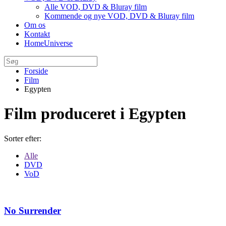
Alle VOD, DVD & Bluray film
Kommende og nye VOD, DVD & Bluray film
Om os
Kontakt
HomeUniverse
Forside
Film
Egypten
Film produceret i Egypten
Sorter efter:
Alle
DVD
VoD
No Surrender