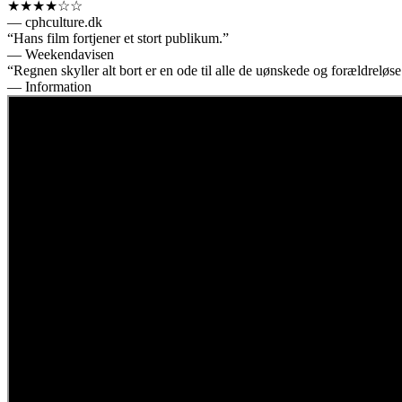
★★★★☆☆
— cphculture.dk
“Hans film fortjener et stort publikum.”
— Weekendavisen
“Regnen skyller alt bort er en ode til alle de uønskede og forældreløse
— Information