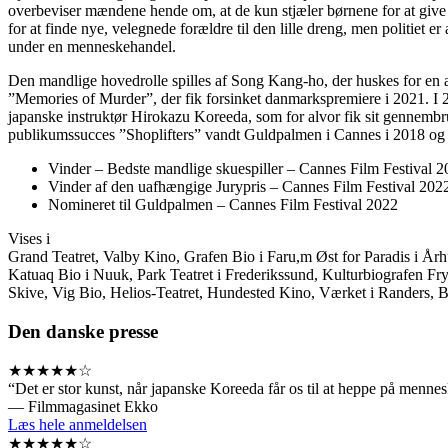
overbeviser mændene hende om, at de kun stjæler børnene for at give d
for at finde nye, velegnede forældre til den lille dreng, men politiet
under en menneskehandel.
Den mandlige hovedrolle spilles af Song Kang-ho, der huskes for en 
”Memories of Murder”, der fik forsinket danmarkspremiere i 2021. I 2
japanske instruktør Hirokazu Koreeda, som for alvor fik sit gennembru
publikumssucces ”Shoplifters” vandt Guldpalmen i Cannes i 2018 og b
Vinder – Bedste mandlige skuespiller – Cannes Film Festival 
Vinder af den uafhængige Jurypris – Cannes Film Festival 202
Nomineret til Guldpalmen – Cannes Film Festival 2022
Vises i
Grand Teatret, Valby Kino, Grafen Bio i Faru,m Øst for Paradis i Årh
Katuaq Bio i Nuuk, Park Teatret i Frederikssund, Kulturbiografen Fr
Skive, Vig Bio, Helios-Teatret, Hundested Kino, Værket i Randers,
Den danske presse
★★★★★☆
“Det er stor kunst, når japanske Koreeda får os til at heppe på menn
— Filmmagasinet Ekko
Læs hele anmeldelsen
★★★★★☆