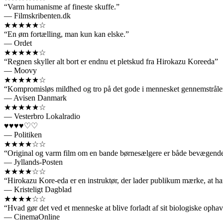
“Varm humanisme af fineste skuffe.”
— Filmskribenten.dk
★★★★★☆
“En øm fortælling, man kun kan elske.”
— Ordet
★★★★★☆
“Regnen skyller alt bort er endnu et pletskud fra Hirokazu Koreeda”
— Moovy
★★★★★☆
“Kompromisløs mildhed og tro på det gode i mennesket gennemstråle
— Avisen Danmark
★★★★★☆
— Vesterbro Lokalradio
♥♥♥♥♡♡
— Politiken
★★★★☆☆
“Original og varm film om en bande børnesælgere er både bevægen
— Jyllands-Posten
★★★★☆☆
“Hirokazu Kore-eda er en instruktør, der lader publikum mærke, at han v
— Kristeligt Dagblad
★★★★☆☆
“Hvad gør det ved et menneske at blive forladt af sit biologiske oph
— CinemaOnline