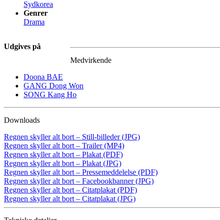
Sydkorea
Genrer
Drama
Udgives på
Medvirkende
Doona BAE
GANG Dong Won
SONG Kang Ho
Downloads
Regnen skyller alt bort – Still-billeder (JPG)
Regnen skyller alt bort – Trailer (MP4)
Regnen skyller alt bort – Plakat (PDF)
Regnen skyller alt bort – Plakat (JPG)
Regnen skyller alt bort – Pressemeddelelse (PDF)
Regnen skyller alt bort – Facebookbanner (JPG)
Regnen skyller alt bort – Citatplakat (PDF)
Regnen skyller alt bort – Citatplakat (JPG)