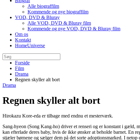
Biograf
Alle biograffilm
Kommende og nye biograffilm
VOD, DVD & Bluray
Alle VOD, DVD & Bluray film
Kommende og nye VOD, DVD & Bluray film
Om os
Kontakt
HomeUniverse
Forside
Film
Drama
Regnen skyller alt bort
Drama
Regnen skyller alt bort
Hirokazu Kore-eda er tilbage med endnu et mesterværk.
Sang-hyeon (Song Kang-ho) driver et renseri og er konstant i gæld, 
kan efterlade deres baby, hvis de ikke ønsker at beholde barnet. En r
stjæler børnene og sælger dem på det sorte adoptionsmarked. I netop d