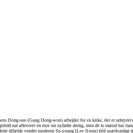
mens Dong-soo (Gang Dong-won) arbejder for en kirke, der er udstyret 
egnfuld nat afleverer en mor sin nyfødte dreng, men de to mænd har fun
ette tilfælde vender moderen So-young (Lee Ji-eun) helt usædvanligt til