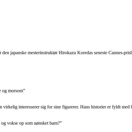
r den japanske mesterinstruktør Hirokazu Koredas seneste Cannes-pris
de og morsom”
irkelig interesserer sig for sine figurerer. Hans historier er fyldt med
av og vokse op som uønsket barn?”