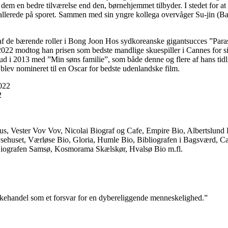
em en bedre tilværelse end den, børnehjemmet tilbyder. I stedet for at
 er allerede på sporet. Sammen med sin yngre kollega overvåger Su-jin (B
af de bærende roller i Bong Joon Hos sydkoreanske gigantsucces ”Paras
022 modtog han prisen som bedste mandlige skuespiller i Cannes for sin 
d i 2013 med ”Min søns familie”, som både denne og flere af hans tidlig
lev nomineret til en Oscar for bedste udenlandske film.
2022
2
us, Vester Vov Vov, Nicolai Biograf og Cafe, Empire Bio, Albertslund 
ysehuset, Værløse Bio, Gloria, Humle Bio, Bibliografen i Bagsværd, Caf
 Biografen Samsø, Kosmorama Skælskør, Hvalsø Bio m.fl.
eskehandel som et forsvar for en dybereliggende menneskelighed.”