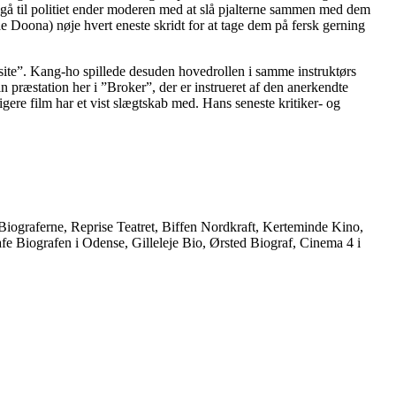
 gå til politiet ender moderen med at slå pjalterne sammen med dem
ae Doona) nøje hvert eneste skridt for at tage dem på fersk gerning
ite”. Kang-ho spillede desuden hovedrollen i samme instruktørs
præstation her i ”Broker”, der er instrueret af den anerkendte
ere film har et vist slægtskab med. Hans seneste kritiker- og
Biograferne, Reprise Teatret, Biffen Nordkraft, Kerteminde Kino,
e Biografen i Odense, Gilleleje Bio, Ørsted Biograf, Cinema 4 i