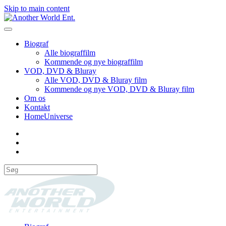
Skip to main content
Biograf
Alle biograffilm
Kommende og nye biograffilm
VOD, DVD & Bluray
Alle VOD, DVD & Bluray film
Kommende og nye VOD, DVD & Bluray film
Om os
Kontakt
HomeUniverse