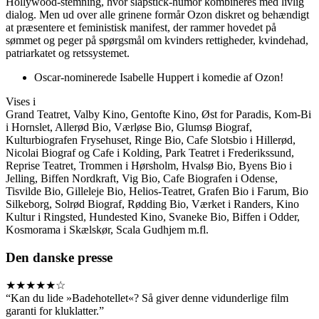
Hollywood-stemning, hvor slapstick-humor kombineres med livlig
dialog. Men
ud over alle grinene formår Ozon diskret og behændigt
at præsentere et feministisk manifest, der rammer hovedet på
sømmet og peger på spørgsmål om kvinders rettigheder, kvindehad,
patriarkatet og retssystemet.
Oscar-nominerede Isabelle Huppert i komedie af Ozon!
Vises i
Grand Teatret, Valby Kino, Gentofte Kino, Øst for Paradis, Kom-Bi
i Hornslet, Allerød Bio, Værløse Bio, Glumsø Biograf,
Kulturbiografen Frysehuset, Ringe Bio, Cafe Slotsbio i Hillerød,
Nicolai Biograf og Cafe i Kolding, Park Teatret i Frederikssund,
Reprise Teatret, Trommen i Hørsholm, Hvalsø Bio, Byens Bio i
Jelling, Biffen Nordkraft, Vig Bio, Cafe Biografen i Odense,
Tisvilde Bio, Gilleleje Bio, Helios-Teatret, Grafen Bio i Farum, Bio
Silkeborg, Solrød Biograf, Rødding Bio, Værket i Randers, Kino
Kultur i Ringsted, Hundested Kino, Svaneke Bio, Biffen i Odder,
Kosmorama i Skælskør, Scala Gudhjem m.fl.
Den danske presse
★★★★★☆
“Kan du lide »Badehotellet«? Så giver denne vidunderlige film
garanti for kluklatter.”