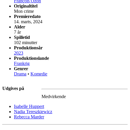
François Ozon
Originaltitel
Mon crime
Premieredato
14. marts, 2024
Alder
7 år
Spilletid
102 minutter
Produktionsår
2023
Produktionslande
Frankrig
Genrer
Drama
•
Komedie
Udgives på
Medvirkende
Isabelle Huppert
Nadia Tereszkiewicz
Rebecca Marder