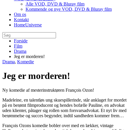
Alle VOD, DVD & Bluray film
Kommende og nye VOD, DVD & Bluray film
Om os
Kontakt
HomeUniverse
Forside
Film
Drama
Jeg er morderen!
Drama
,
Komedie
Jeg er morderen!
Ny komedie af mesterinstruktøren François Ozon!
Madeleine, en talentløs ung skuespillerinde, står anklaget for mordet
på en berømt filmproducent og
h
endes bofælle Pauline, en advokat
uden klienter, påtager sig rollen som forsvarsadvokat.
Et nyt liv med
berømmelse og succes begynder, indtil sandheden kommer frem…
François Ozons komedie bobler over med en lækker, vintage