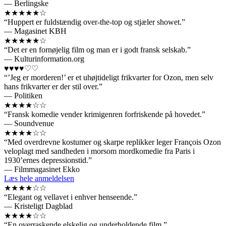
— Berlingske
★★★★★☆
“Huppert er fuldstændig over-the-top og stjæler showet.”
— Magasinet KBH
★★★★★☆
“Det er en fornøjelig film og man er i godt fransk selskab.”
— Kulturinformation.org
♥♥♥♥♡♡
“’Jeg er morderen!’ er et uhøjtideligt frikvarter for Ozon, men selv
hans frikvarter er der stil over.”
— Politiken
★★★★☆☆
“Fransk komedie vender krimigenren forfriskende på hovedet.”
— Soundvenue
★★★★☆☆
“Med overdrevne kostumer og skarpe replikker leger François Ozon
veloplagt med sandheden i morsom mordkomedie fra Paris i
1930’ernes depressionstid.”
— Filmmagasinet Ekko
Læs hele anmeldelsen
★★★★☆☆
“Elegant og vellavet i enhver henseende.”
— Kristeligt Dagblad
★★★★☆☆
“En overraskende elskelig og underholdende film.”