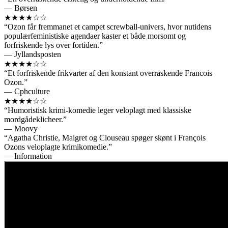
— Børsen
★★★★☆☆
“Ozon får fremmanet et campet screwball-univers, hvor nutidens
populærfeministiske agendaer kaster et både morsomt og
forfriskende lys over fortiden.”
— Jyllandsposten
★★★★☆☆
“Et forfriskende frikvarter af den konstant overraskende Francois
Ozon.”
— Cphculture
★★★★☆☆
“Humoristisk krimi-komedie leger veloplagt med klassiske
mordgådeklicheer.”
— Moovy
“Agatha Christie, Maigret og Clouseau spøger skønt i François
Ozons veloplagte krimikomedie.”
— Information