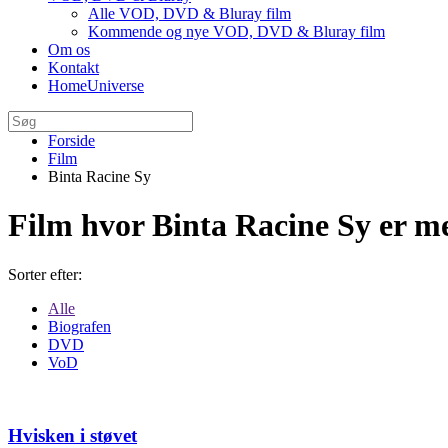
Alle VOD, DVD & Bluray film
Kommende og nye VOD, DVD & Bluray film
Om os
Kontakt
HomeUniverse
Forside
Film
Binta Racine Sy
Film hvor Binta Racine Sy er m
Sorter efter:
Alle
Biografen
DVD
VoD
Hvisken i støvet