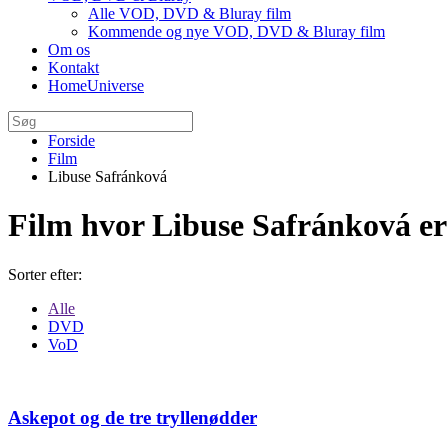
Alle VOD, DVD & Bluray film
Kommende og nye VOD, DVD & Bluray film
Om os
Kontakt
HomeUniverse
Forside
Film
Libuse Safránková
Film hvor Libuse Safránková e
Sorter efter:
Alle
DVD
VoD
Askepot og de tre tryllenødder