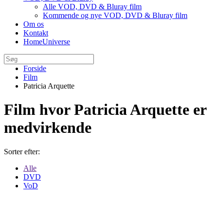
Alle VOD, DVD & Bluray film
Kommende og nye VOD, DVD & Bluray film
Om os
Kontakt
HomeUniverse
Forside
Film
Patricia Arquette
Film hvor Patricia Arquette er
medvirkende
Sorter efter:
Alle
DVD
VoD