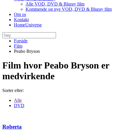
Alle VOD, DVD & Bluray film
Kommende og nye VOD, DVD & Bluray film
Om os
Kontakt
HomeUniverse
Forside
Film
Peabo Bryson
Film hvor Peabo Bryson er
medvirkende
Sorter efter:
Alle
DVD
Roberta