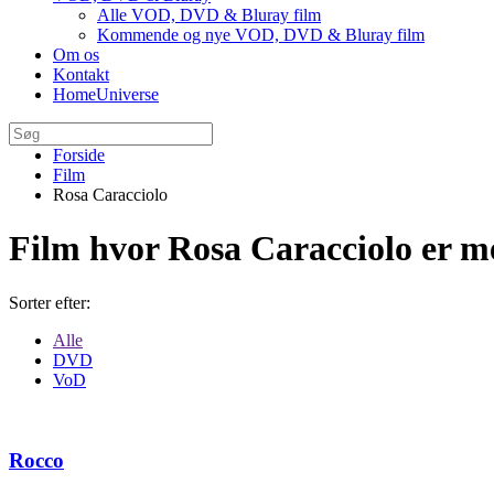
Alle VOD, DVD & Bluray film
Kommende og nye VOD, DVD & Bluray film
Om os
Kontakt
HomeUniverse
Forside
Film
Rosa Caracciolo
Film hvor Rosa Caracciolo er 
Sorter efter:
Alle
DVD
VoD
Rocco