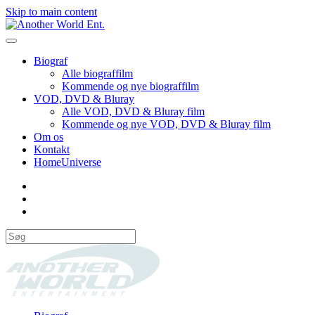
Skip to main content
Biograf
Alle biograffilm
Kommende og nye biograffilm
VOD, DVD & Bluray
Alle VOD, DVD & Bluray film
Kommende og nye VOD, DVD & Bluray film
Om os
Kontakt
HomeUniverse