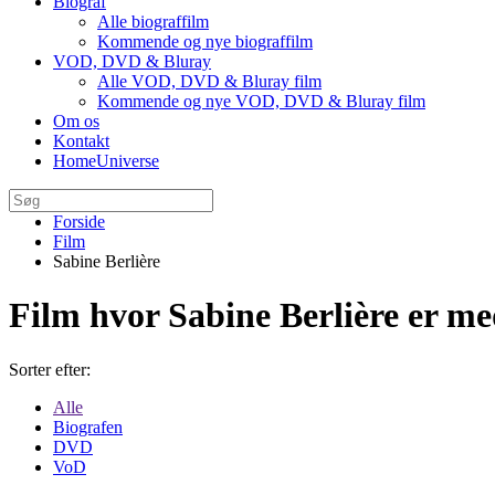
Biograf
Alle biograffilm
Kommende og nye biograffilm
VOD, DVD & Bluray
Alle VOD, DVD & Bluray film
Kommende og nye VOD, DVD & Bluray film
Om os
Kontakt
HomeUniverse
Forside
Film
Sabine Berlière
Film hvor Sabine Berlière er m
Sorter efter:
Alle
Biografen
DVD
VoD