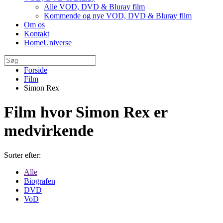
Alle VOD, DVD & Bluray film
Kommende og nye VOD, DVD & Bluray film
Om os
Kontakt
HomeUniverse
Forside
Film
Simon Rex
Film hvor Simon Rex er
medvirkende
Sorter efter:
Alle
Biografen
DVD
VoD