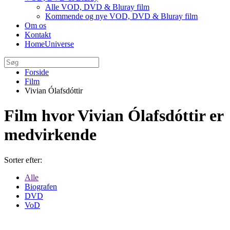
Alle VOD, DVD & Bluray film
Kommende og nye VOD, DVD & Bluray film
Om os
Kontakt
HomeUniverse
Forside
Film
Vivian Ólafsdóttir
Film hvor Vivian Ólafsdóttir er
medvirkende
Sorter efter:
Alle
Biografen
DVD
VoD