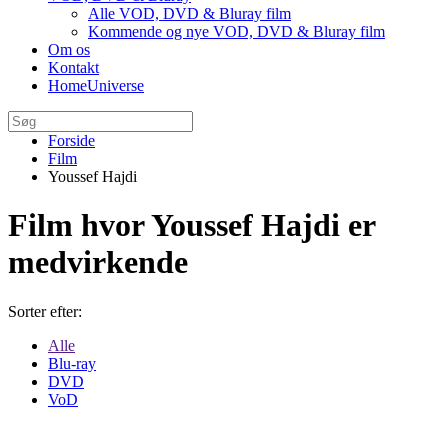
Alle VOD, DVD & Bluray film
Kommende og nye VOD, DVD & Bluray film
Om os
Kontakt
HomeUniverse
Forside
Film
Youssef Hajdi
Film hvor Youssef Hajdi er
medvirkende
Sorter efter:
Alle
Blu-ray
DVD
VoD