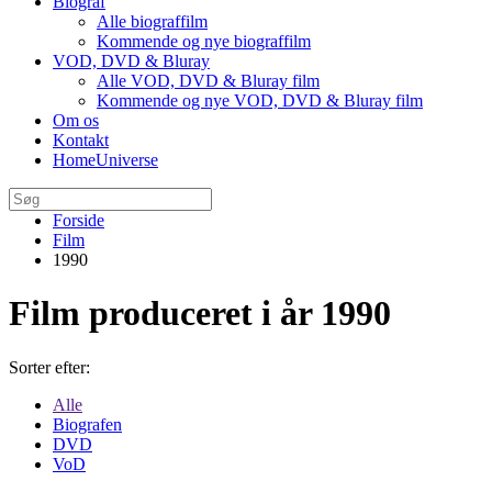
Biograf
Alle biograffilm
Kommende og nye biograffilm
VOD, DVD & Bluray
Alle VOD, DVD & Bluray film
Kommende og nye VOD, DVD & Bluray film
Om os
Kontakt
HomeUniverse
Forside
Film
1990
Film produceret i år 1990
Sorter efter:
Alle
Biografen
DVD
VoD