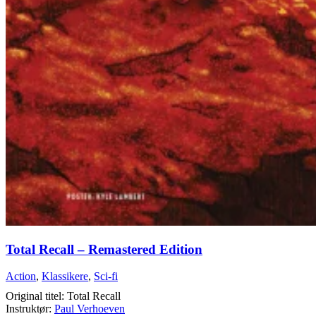
Total Recall – Remastered Edition
Action
,
Klassikere
,
Sci-fi
Original titel: Total Recall
Instruktør:
Paul Verhoeven