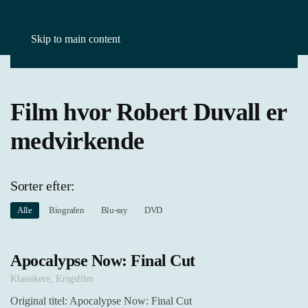
Skip to main content
Forside
Film
Robert Duvall
Film hvor Robert Duvall er
medvirkende
Sorter efter:
Alle
Biografen
Blu-ray
DVD
Apocalypse Now: Final Cut
Klassikere
,
Krigsfilm
Original titel: Apocalypse Now: Final Cut