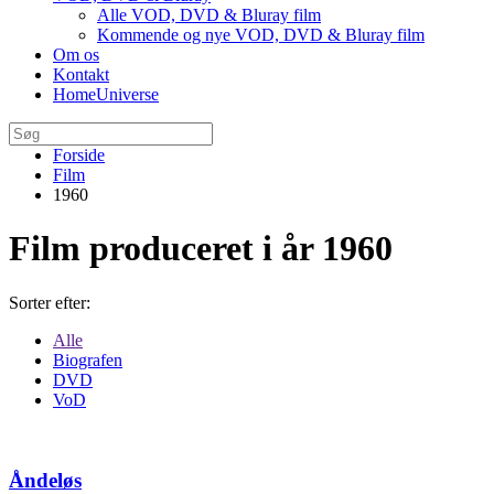
Alle VOD, DVD & Bluray film
Kommende og nye VOD, DVD & Bluray film
Om os
Kontakt
HomeUniverse
Forside
Film
1960
Film produceret i år 1960
Sorter efter:
Alle
Biografen
DVD
VoD
Åndeløs